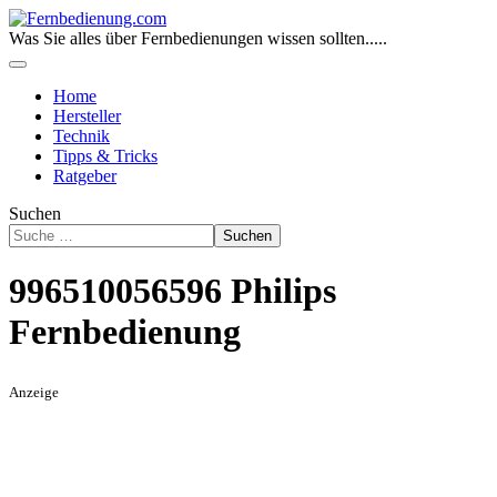
Was Sie alles über Fernbedienungen wissen sollten.....
Home
Hersteller
Technik
Tipps & Tricks
Ratgeber
Suchen
Suchen
996510056596 Philips
Fernbedienung
Anzeige