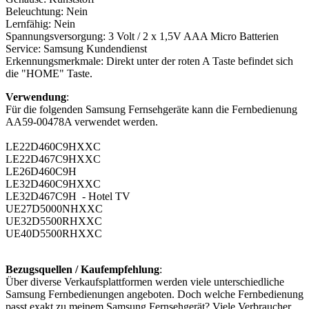
Beleuchtung: Nein
Lernfähig: Nein
Spannungsversorgung: 3 Volt / 2 x 1,5V AAA Micro Batterien
Service: Samsung Kundendienst
Erkennungsmerkmale: Direkt unter der roten A Taste befindet sich
die "HOME" Taste.
Verwendung
:
Für die folgenden Samsung Fernsehgeräte kann die Fernbedienung
AA59-00478A verwendet werden.
LE22D460C9HXXC
LE22D467C9HXXC
LE26D460C9H
LE32D460C9HXXC
LE32D467C9H - Hotel TV
UE27D5000NHXXC
UE32D5500RHXXC
UE40D5500RHXXC
Bezugsquellen / Kaufempfehlung
:
Über diverse Verkaufsplattformen werden viele unterschiedliche
Samsung Fernbedienungen angeboten. Doch welche Fernbedienung
passt exakt zu meinem Samsung Fernsehgerät? Viele Verbraucher