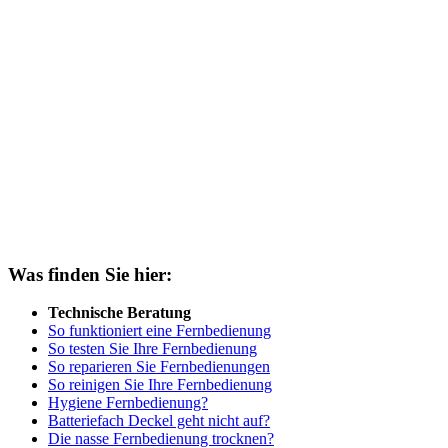
Was finden Sie hier:
Technische Beratung
So funktioniert eine Fernbedienung
So testen Sie Ihre Fernbedienung
So reparieren Sie Fernbedienungen
So reinigen Sie Ihre Fernbedienung
Hygiene Fernbedienung?
Batteriefach Deckel geht nicht auf?
Die nasse Fernbedienung trocknen?