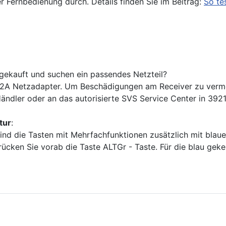
r Fernbedienung durch. Details finden Sie im Beitrag:
So te
ekauft und suchen ein passendes Netzteil?
2A Netzadapter. Um Beschädigungen am Receiver zu vermeid
Händler oder an das autorisierte SVS Service Center in 39
tur
:
 sind die Tasten mit Mehrfachfunktionen zusätzlich mit bl
ücken Sie vorab die Taste ALTGr - Taste. Für die blau geke