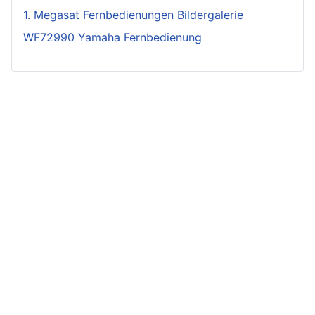
1. Megasat Fernbedienungen Bildergalerie
WF72990 Yamaha Fernbedienung
Die hier verwendeten Produktbezeichnungen, Logos,
Warenzeichen und Abbildungen sind Eigentum des
jeweiligen Herstellers oder Besitzers und dienen hier
lediglich zur Identifikation. Als Amazon-Partner
verdienen wir an qualifizierten Verkäufen. Falls Sie
darüber eine Ware bestellen, dann erhält
Fernbedienung.com eine Provision vom Verkäufer (für
Sie fallen keine extra Kosten an). Mit diesen Einnahmen
finanzieren wir unsere Website. Sie unterstützen damit
dieses Projekt. Vielen Dank!