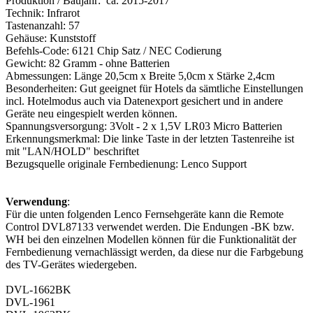
Produktion / Baujahr: ca. 2015-2017
Technik: Infrarot
Tastenanzahl: 57
Gehäuse: Kunststoff
Befehls-Code: 6121 Chip Satz / NEC Codierung
Gewicht: 82 Gramm - ohne Batterien
Abmessungen: Länge 20,5cm x Breite 5,0cm x Stärke 2,4cm
Besonderheiten: Gut geeignet für Hotels da sämtliche Einstellungen
incl. Hotelmodus auch via Datenexport gesichert und in andere
Geräte neu eingespielt werden können.
Spannungsversorgung: 3Volt - 2 x 1,5V LR03 Micro Batterien
Erkennungsmerkmal: Die linke Taste in der letzten Tastenreihe ist
mit "LAN/HOLD" beschriftet
Bezugsquelle originale Fernbedienung: Lenco Support
Verwendung
:
Für die unten folgenden Lenco Fernsehgeräte kann die Remote
Control DVL87133 verwendet werden. Die Endungen -BK bzw.
WH bei den einzelnen Modellen können für die Funktionalität der
Fernbedienung vernachlässigt werden, da diese nur die Farbgebung
des TV-Gerätes wiedergeben.
DVL-1662BK
DVL-1961