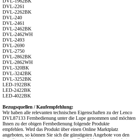
DVL-1962BK
DVL-2261
DVL-2262BK
DVL-240
DVL-2461
DVL-2462BK
DVL-2462WH
DVL-2493
DVL-2690
DVL-2750
DVL-2862BK
DVL-2862WH
DVL-320BK
DVL-3242BK
DVL-3252BK
LED-1922BK
LED-2422BK
LED-4022BK
Bezugsquellen / Kaufempfehlung:
Wir haben alle relevanten technischen Eigenschaften zu der Lenco
DVL87133 Fernbedienung unter die Lupe genommen und möchten
Ihnen zu der obigen Fernbedienung folgende Produkte
empfehlen. Wird das Produkt über einen Online Marktplatz
angeboten, so können Sie sich die günstigsten Angebote von den