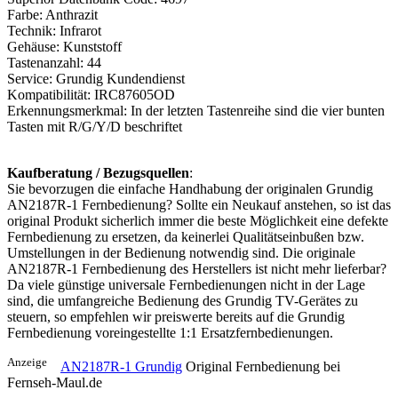
Farbe: Anthrazit
Technik: Infrarot
Gehäuse: Kunststoff
Tastenanzahl: 44
Service: Grundig Kundendienst
Kompatibilität: IRC87605OD
Erkennungsmerkmal: In der letzten Tastenreihe sind die vier bunten
Tasten mit R/G/Y/D beschriftet
Kaufberatung / Bezugsquellen
:
Sie bevorzugen die einfache Handhabung der originalen Grundig
AN2187R-1 Fernbedienung? Sollte ein Neukauf anstehen, so ist das
original Produkt sicherlich immer die beste Möglichkeit eine defekte
Fernbedienung zu ersetzen, da keinerlei Qualitätseinbußen bzw.
Umstellungen in der Bedienung notwendig sind. Die originale
AN2187R-1 Fernbedienung des Herstellers ist nicht mehr lieferbar?
Da viele günstige universale Fernbedienungen nicht in der Lage
sind, die umfangreiche Bedienung des Grundig TV-Gerätes zu
steuern, so empfehlen wir preiswerte bereits auf die Grundig
Fernbedienung voreingestellte 1:1 Ersatzfernbedienungen.
Anzeige
AN2187R-1 Grundig
Original Fernbedienung bei
Fernseh-Maul.de