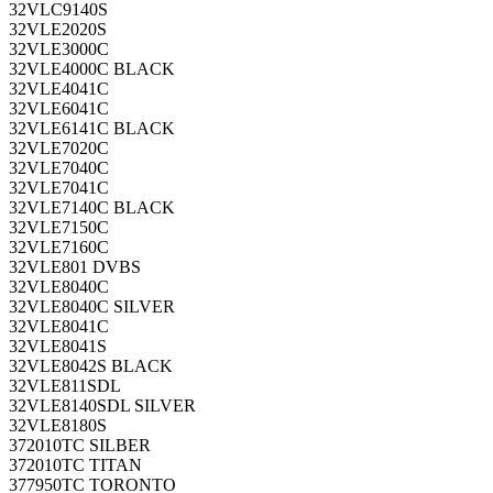
32VLC9140S
32VLE2020S
32VLE3000C
32VLE4000C BLACK
32VLE4041C
32VLE6041C
32VLE6141C BLACK
32VLE7020C
32VLE7040C
32VLE7041C
32VLE7140C BLACK
32VLE7150C
32VLE7160C
32VLE801 DVBS
32VLE8040C
32VLE8040C SILVER
32VLE8041C
32VLE8041S
32VLE8042S BLACK
32VLE811SDL
32VLE8140SDL SILVER
32VLE8180S
372010TC SILBER
372010TC TITAN
377950TC TORONTO