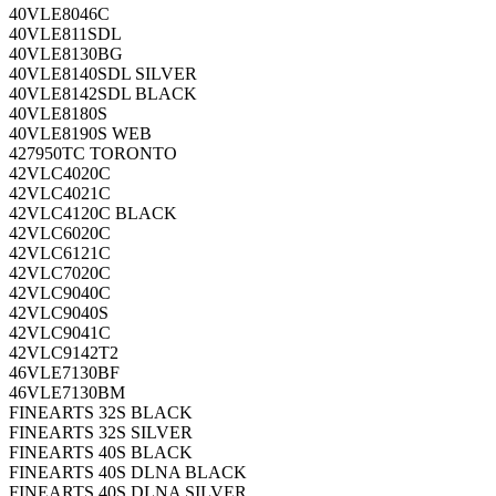
40VLE8046C
40VLE811SDL
40VLE8130BG
40VLE8140SDL SILVER
40VLE8142SDL BLACK
40VLE8180S
40VLE8190S WEB
427950TC TORONTO
42VLC4020C
42VLC4021C
42VLC4120C BLACK
42VLC6020C
42VLC6121C
42VLC7020C
42VLC9040C
42VLC9040S
42VLC9041C
42VLC9142T2
46VLE7130BF
46VLE7130BM
FINEARTS 32S BLACK
FINEARTS 32S SILVER
FINEARTS 40S BLACK
FINEARTS 40S DLNA BLACK
FINEARTS 40S DLNA SILVER