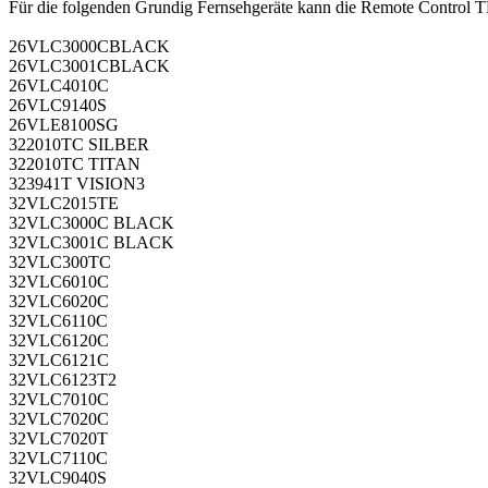
Für die folgenden Grundig Fernsehgeräte kann die Remote Control 
26VLC3000CBLACK
26VLC3001CBLACK
26VLC4010C
26VLC9140S
26VLE8100SG
322010TC SILBER
322010TC TITAN
323941T VISION3
32VLC2015TE
32VLC3000C BLACK
32VLC3001C BLACK
32VLC300TC
32VLC6010C
32VLC6020C
32VLC6110C
32VLC6120C
32VLC6121C
32VLC6123T2
32VLC7010C
32VLC7020C
32VLC7020T
32VLC7110C
32VLC9040S